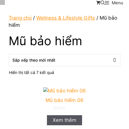
Menu
Chuyển
đến
nội
Trang chủ
/
Wellness & Lifestyle Gifts
/ Mũ bảo
dung
hiểm
Mũ bảo hiểm
Đã
Hiển thị tất cả 7 kết quả
sắp
xếp
theo
mới
Mũ bảo hiểm 06
nhất
0
n
Xem thêm
g
o