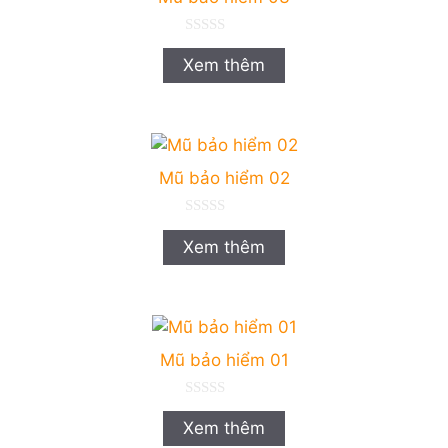
0
n
Xem thêm
g
o
à
i
5
Mũ bảo hiểm 02
0
n
Xem thêm
g
o
à
i
5
Mũ bảo hiểm 01
0
n
Xem thêm
g