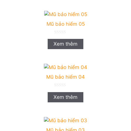
à
i
5
Mũ bảo hiểm 05
0
n
Xem thêm
g
o
à
i
5
Mũ bảo hiểm 04
0
n
Xem thêm
g
o
à
i
5
Mũ bảo hiểm 03