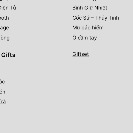
Điện Tử
Bình Giữ Nhiệt
ooth
Cốc Sứ – Thủy Tinh
age
Mũ bảo hiểm
hòng
Ô cầm tay
Giftset
 Gifts
ộc
én
Trà