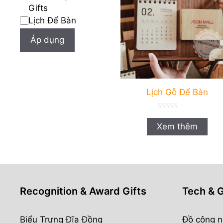
Gifts
Lịch Để Bàn
Áp dụng
Lịch Gỗ Để Bàn
0
n
Xem thêm
g
o
à
i
5
Recognition & Award Gifts
Tech & 
Biểu Trưng Đĩa Đồng
Đồ công n