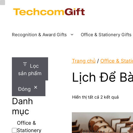
Chuyển
đến
nội
dung
Recognition & Award Gifts
Office & Stationery Gifts
Trang chủ
/
Office & Stati
Lọc
Lịch Để B
sản phẩm
Đóng
Đã
Hiển thị tất cả 2 kết quả
Danh
sắp
mục
xếp
theo
mới
Danh
Office &
nhất
mục
Stationery