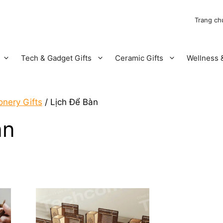
Trang ch
Tech & Gadget Gifts
Ceramic Gifts
Wellness &
onery Gifts
/ Lịch Để Bàn
àn