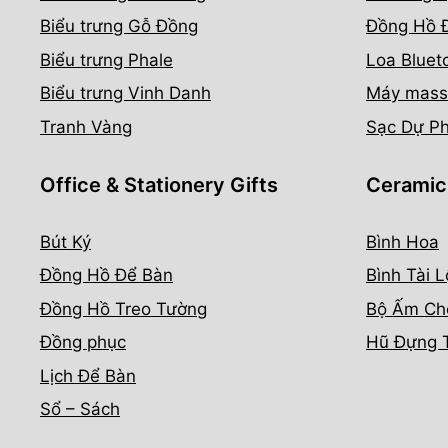
Biểu trưng Gỗ Đồng
Đồng Hồ 
Biểu trưng Phale
Loa Bluet
Biểu trưng Vinh Danh
Máy mass
Tranh Vàng
Sạc Dự P
Office & Stationery Gifts
Ceramic
Bút Ký
Bình Hoa
Đồng Hồ Để Bàn
Bình Tài L
Đồng Hồ Treo Tường
Bộ Ấm Ch
Đồng phục
Hũ Đựng 
Lịch Để Bàn
Sổ – Sách