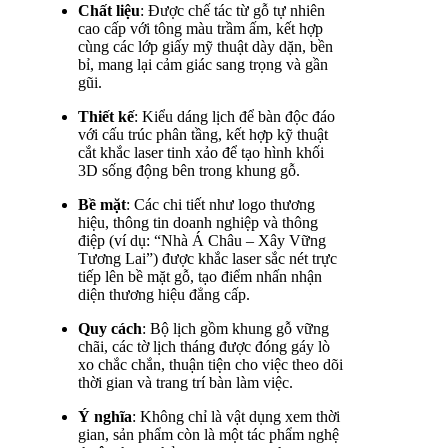
Chất liệu
: Được chế tác từ gỗ tự nhiên
cao cấp với tông màu trầm ấm, kết hợp
cùng các lớp giấy mỹ thuật dày dặn, bền
bỉ, mang lại cảm giác sang trọng và gần
gũi.
Thiết kế
: Kiểu dáng lịch để bàn độc đáo
với cấu trúc phân tầng, kết hợp kỹ thuật
cắt khắc laser tinh xảo để tạo hình khối
3D sống động bên trong khung gỗ.
Bề mặt
: Các chi tiết như logo thương
hiệu, thông tin doanh nghiệp và thông
điệp (ví dụ: “Nhà Á Châu – Xây Vững
Tương Lai”) được khắc laser sắc nét trực
tiếp lên bề mặt gỗ, tạo điểm nhấn nhận
diện thương hiệu đẳng cấp.
Quy cách
: Bộ lịch gồm khung gỗ vững
chãi, các tờ lịch tháng được đóng gáy lò
xo chắc chắn, thuận tiện cho việc theo dõi
thời gian và trang trí bàn làm việc.
Ý nghĩa
: Không chỉ là vật dụng xem thời
gian, sản phẩm còn là một tác phẩm nghệ