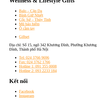
Wellness & Lifestyle Gifts
Balo – Cặp Da
Bình Giữ Nhiệt
Cốc Sứ – Thủy Tinh
Mũ bảo hiểm
Ô cầm tay
Giftset
Địa chỉ: Số 15, ngõ 342 Khương Đình, Phường Khương
Đình, Thành phố Hà Nội
Tel: 024 3766 9696
Fax: 024 3762 1766
Hotline 1: 091 355 0008
Hotline 2: 093 2233 184
Kết nối
Facebook
Instagram