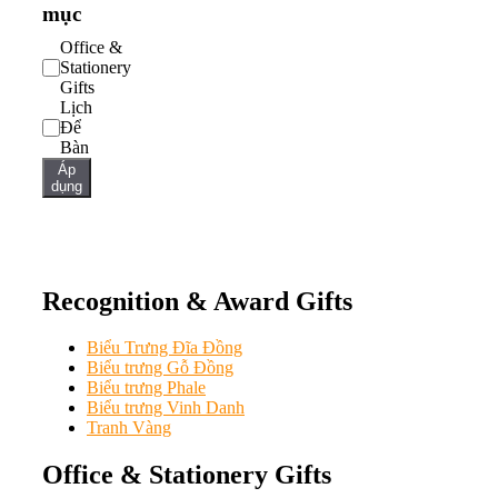
mục
Danh
Office &
mục
Stationery
Gifts
Lịch
Để
Bàn
Áp
dụng
Recognition & Award Gifts
Biểu Trưng Đĩa Đồng
Biểu trưng Gỗ Đồng
Biểu trưng Phale
Biểu trưng Vinh Danh
Tranh Vàng
Office & Stationery Gifts