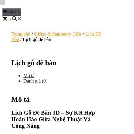
Chuyển
đến
Menu
nội
0
dung
Trang chủ
/
Office & Stationery Gifts
/
Lịch Để
Bàn
/ Lịch gỗ để bàn
Lịch gỗ để bàn
Mô tả
Đánh giá (0)
Mô tả
Lịch Gỗ Để Bàn 3D – Sự Kết Hợp
Hoàn Hảo Giữa Nghệ Thuật Và
Công Năng