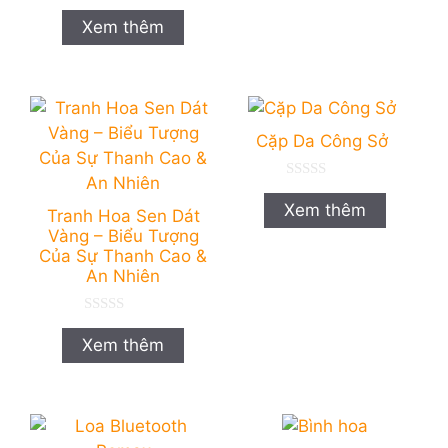
o
0
à
n
Xem thêm
i
g
5
o
à
i
5
Cặp Da Công Sở
0
n
Xem thêm
Tranh Hoa Sen Dát
g
o
Vàng – Biểu Tượng
à
Của Sự Thanh Cao &
i
5
An Nhiên
0
n
Xem thêm
g
o
à
i
5