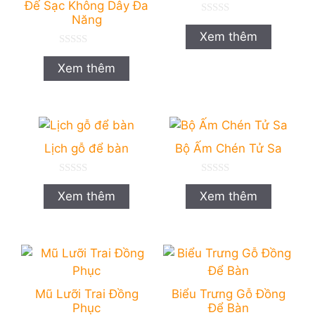
Đế Sạc Không Dây Đa
Năng
0
n
Xem thêm
g
o
0
à
n
Xem thêm
i
g
5
o
à
i
5
Lịch gỗ để bàn
Bộ Ấm Chén Tử Sa
0
0
n
n
Xem thêm
Xem thêm
g
g
o
o
à
à
i
i
5
5
Mũ Lưỡi Trai Đồng
Biểu Trưng Gỗ Đồng
Phục
Để Bàn