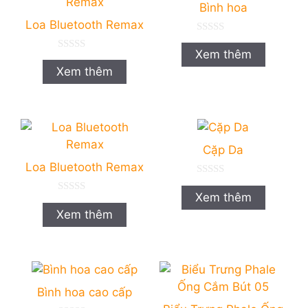
Bình hoa
Loa Bluetooth Remax
0
n
Xem thêm
0
g
n
o
Xem thêm
g
à
o
i
à
5
i
5
Cặp Da
Loa Bluetooth Remax
0
n
Xem thêm
0
g
n
o
Xem thêm
g
à
o
i
à
5
i
5
Bình hoa cao cấp