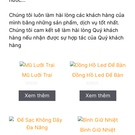
Chúng tôi luôn làm hài lòng các khách hàng của
mình bằng những sản phẩm, dịch vụ tốt nhất.
Chúng tôi cam kết sẽ làm hài lòng Quý khách
hàng nếu nhận được sự hợp tác của Quý khách
hàng
Mũ Lưỡi Trai
Đồng Hồ Led Để Bàn
0
0
n
n
Xem thêm
Xem thêm
g
g
o
o
à
à
i
i
5
5
Bình Giữ Nhiệt