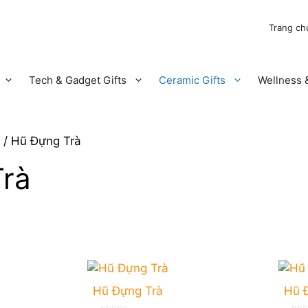
Trang ch
Tech & Gadget Gifts
Ceramic Gifts
Wellness &
/ Hũ Đựng Trà
rà
Hũ Đựng Trà
Hũ 