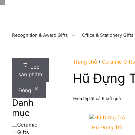
Chuyển
đến
nội
dung
Recognition & Award Gifts
Office & Stationery Gifts
Trang chủ
/
Ceramic Gifts
Lọc
Hũ Đựng T
sản phẩm
Đóng
Đã
Hiển thị tất cả 6 kết quả
Danh
sắp
mục
xếp
theo
mới
Danh
Ceramic
Hũ Đựng Trà
nhất
mục
Gifts