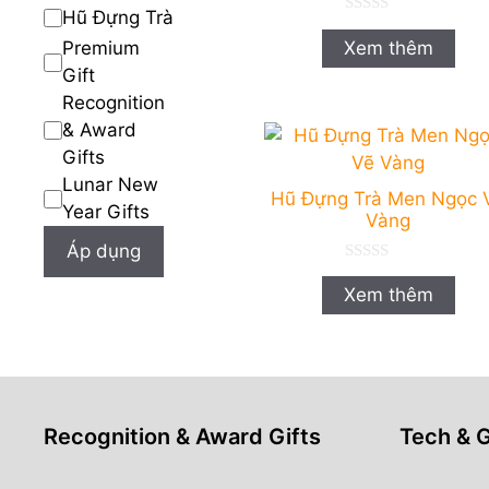
Hũ Đựng Trà
0
n
Xem thêm
Premium
g
o
Gift
à
Recognition
i
5
& Award
Gifts
Lunar New
Hũ Đựng Trà Men Ngọc 
Year Gifts
Vàng
Áp dụng
0
n
Xem thêm
g
o
à
i
5
Recognition & Award Gifts
Tech & 