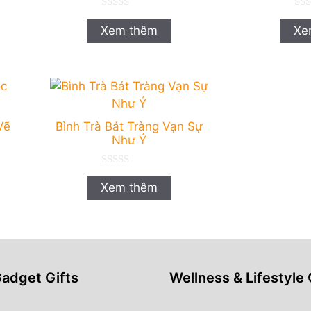
0
0
n
n
Xem thêm
Xe
g
g
o
o
à
à
i
i
5
5
Vẽ
Bình Trà Bát Tràng Vạn Sự
Như Ý
0
n
Xem thêm
g
o
à
i
5
Gadget Gifts
Wellness & Lifestyle 