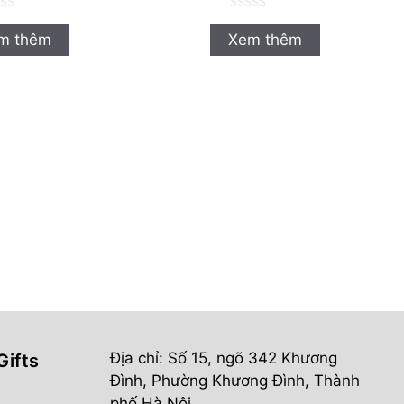
0
n
m thêm
Xem thêm
g
o
à
i
5
Địa chỉ: Số 15, ngõ 342 Khương
Gifts
Đình, Phường Khương Đình, Thành
phố Hà Nội