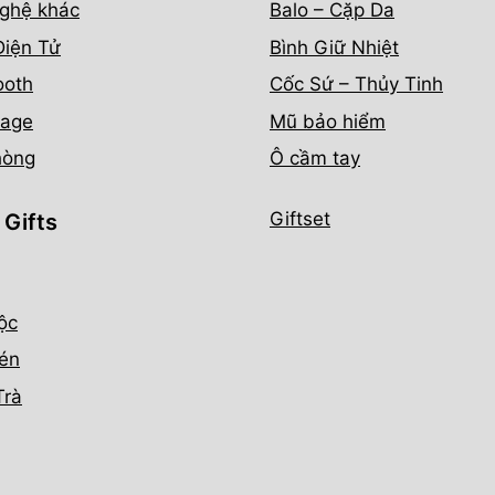
ghệ khác
Balo – Cặp Da
Điện Tử
Bình Giữ Nhiệt
ooth
Cốc Sứ – Thủy Tinh
age
Mũ bảo hiểm
hòng
Ô cầm tay
Giftset
 Gifts
ộc
én
Trà