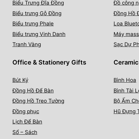
Biểu Trưng Đĩa Đồng
Đồ công n
Biểu trưng Gỗ Đồng
Đồng Hồ 
Biểu trưng Phale
Loa Bluet
Biểu trưng Vinh Danh
Máy mass
Tranh Vàng
Sạc Dự P
Office & Stationery Gifts
Ceramic
Bút Ký
Bình Hoa
Đồng Hồ Để Bàn
Bình Tài L
Đồng Hồ Treo Tường
Bộ Ấm Ch
Đồng phục
Hũ Đựng 
Lịch Để Bàn
Sổ – Sách