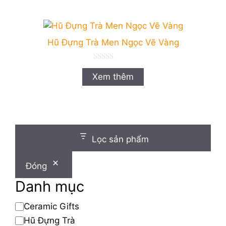
à
i
5
Hũ Đựng Trà Men Ngọc Vẽ Vàng
0
n
Xem thêm
g
o
à
i
5
Lọc sản phẩm
Đóng
Danh mục
Danh
Ceramic Gifts
mục
Hũ Đựng Trà