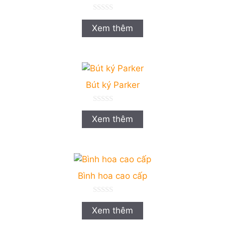
0
n
Xem thêm
g
o
à
i
5
Bút ký Parker
0
n
Xem thêm
g
o
à
i
5
Bình hoa cao cấp
0
n
Xem thêm
g
o