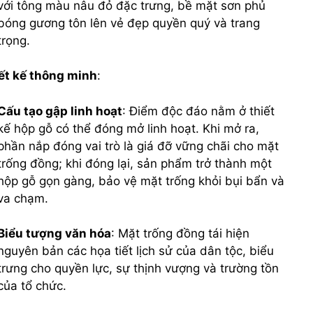
với tông màu nâu đỏ đặc trưng, bề mặt sơn phủ
bóng gương tôn lên vẻ đẹp quyền quý và trang
trọng.
ết kế thông minh
:
Cấu tạo gập linh hoạt
: Điểm độc đáo nằm ở thiết
kế hộp gỗ có thể đóng mở linh hoạt. Khi mở ra,
phần nắp đóng vai trò là giá đỡ vững chãi cho mặt
trống đồng; khi đóng lại, sản phẩm trở thành một
hộp gỗ gọn gàng, bảo vệ mặt trống khỏi bụi bẩn và
va chạm.
Biểu tượng văn hóa
: Mặt trống đồng tái hiện
nguyên bản các họa tiết lịch sử của dân tộc, biểu
trưng cho quyền lực, sự thịnh vượng và trường tồn
của tổ chức.