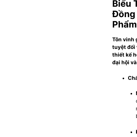
Biểu 
Đồng 
Phẩm 
Tôn vinh 
tuyệt đối
thiết kế 
đại hội v
Chấ