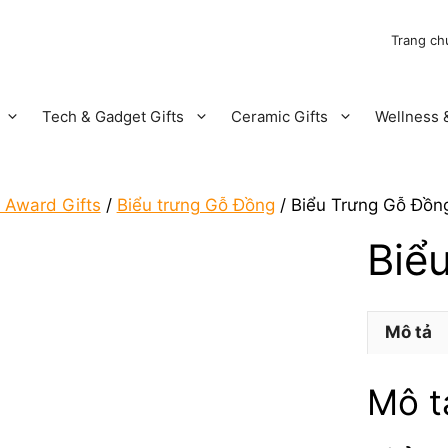
Trang ch
Tech & Gadget Gifts
Ceramic Gifts
Wellness &
 Award Gifts
/
Biểu trưng Gỗ Đồng
/ Biểu Trưng Gỗ Đồn
Biể
Mô tả
Mô t