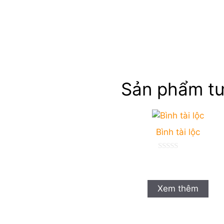
Sản phẩm tư
Bình tài lộc
0
n
g
o
à
Xem thêm
i
5