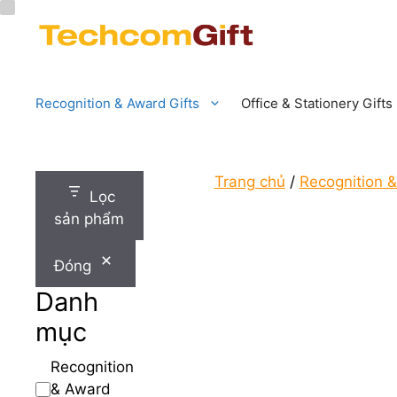
Chuyển
đến
nội
dung
Recognition & Award Gifts
Office & Stationery Gifts
Trang chủ
/
Recognition &
Lọc
sản phẩm
Đóng
Danh
mục
Danh
Recognition
mục
& Award