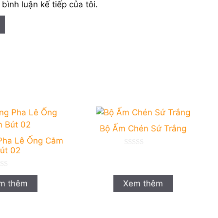
 bình luận kế tiếp của tôi.
Bộ Ấm Chén Sứ Trắng
 Pha Lê Ống Cắm
út 02
0
n
g
o
à
m thêm
Xem thêm
i
5