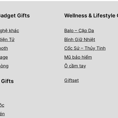
Gadget Gifts
Wellness & Lifestyle 
ghệ khác
Balo – Cặp Da
Điện Tử
Bình Giữ Nhiệt
ooth
Cốc Sứ – Thủy Tinh
age
Mũ bảo hiểm
hòng
Ô cầm tay
Giftset
 Gifts
ộc
én