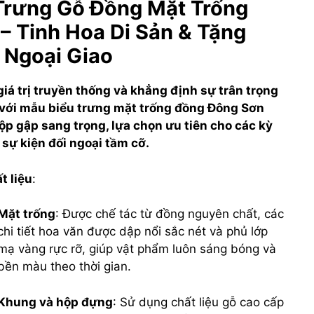
Trưng Gỗ Đồng Mặt Trống
– Tinh Hoa Di Sản & Tặng
Ngoại Giao
giá trị truyền thống và khẳng định sự trân trọng
 với mẫu biểu trưng mặt trống đồng Đông Sơn
hộp gập sang trọng, lựa chọn ưu tiên cho các kỳ
à sự kiện đối ngoại tầm cỡ.
t liệu
:
Mặt trống
: Được chế tác từ đồng nguyên chất, các
chi tiết hoa văn được dập nổi sắc nét và phủ lớp
mạ vàng rực rỡ, giúp vật phẩm luôn sáng bóng và
bền màu theo thời gian.
Khung và hộp đựng
: Sử dụng chất liệu gỗ cao cấp