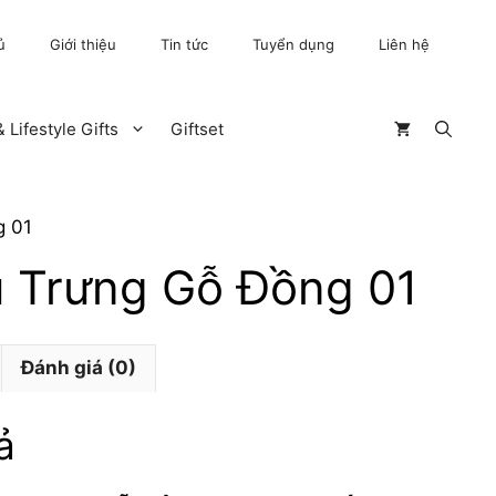
ủ
Giới thiệu
Tin tức
Tuyển dụng
Liên hệ
 Lifestyle Gifts
Giftset
g 01
u Trưng Gỗ Đồng 01
Đánh giá (0)
ả