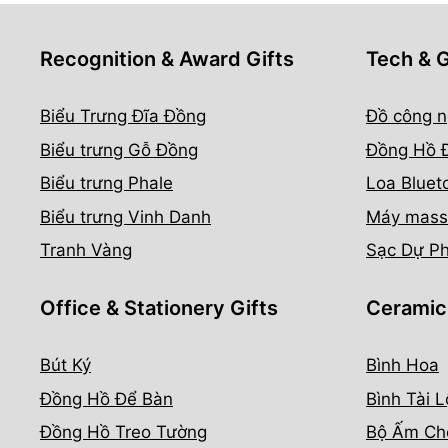
Recognition & Award Gifts
Tech & 
Biểu Trưng Đĩa Đồng
Đồ công n
Biểu trưng Gỗ Đồng
Đồng Hồ 
Biểu trưng Phale
Loa Bluet
Biểu trưng Vinh Danh
Máy mass
Tranh Vàng
Sạc Dự P
Office & Stationery Gifts
Ceramic
Bút Ký
Bình Hoa
Đồng Hồ Để Bàn
Bình Tài L
Đồng Hồ Treo Tường
Bộ Ấm Ch