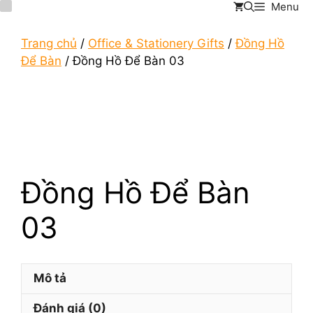
Menu
Chuyển
đến
nội
Trang chủ
/
Office & Stationery Gifts
/
Đồng Hồ
dung
Để Bàn
/ Đồng Hồ Để Bàn 03
Đồng Hồ Để Bàn
03
Mô tả
Đánh giá (0)