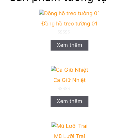
Đồng hồ treo tường 01
0
n
Xem thêm
g
o
à
i
5
Ca Giữ Nhiệt
0
n
Xem thêm
g
o
à
i
5
Mũ Lưỡi Trai