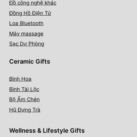
Đồ công nghệ khác
Đồng Hồ Điện Tử
Loa Bluetooth
Máy massage
Sạc Dự Phòng
Ceramic Gifts
Bình Hoa
Bình Tài Lộc
Bộ Ấm Chén
Hũ Đựng Trà
Wellness & Lifestyle Gifts