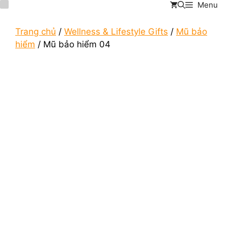
Menu
Chuyển
đến
nội
Trang chủ
/
Wellness & Lifestyle Gifts
/
Mũ bảo
dung
hiểm
/ Mũ bảo hiểm 04