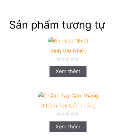
Sản phẩm tương tự
Bình Giữ Nhiệt
0
n
Xem thêm
g
o
à
i
5
Ô Cầm Tay Cán Thẳng
0
n
Xem thêm
g
o