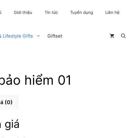
ủ
Giới thiệu
Tin tức
Tuyển dụng
Liên hệ
 Lifestyle Gifts
Giftset
bảo hiểm 01
á (0)
 giá