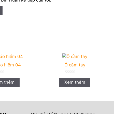
o hiểm 04
Ô cầm tay
0
n
m thêm
Xem thêm
g
o
à
i
5