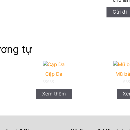
ơng tự
Cặp Da
Mũ bả
0
0
n
n
Xem thêm
Xe
g
g
o
o
à
à
i
i
5
5