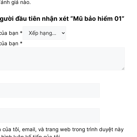
ánh giá nào.
người đầu tiên nhận xét “Mũ bảo hiểm 01”
 của bạn
*
 của bạn
*
 của tôi, email, và trang web trong trình duyệt này
 bình luận kế tiếp của tôi.