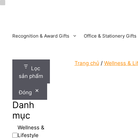
Chuyển
đến
nội
dung
Recognition & Award Gifts
Office & Stationery Gifts
Trang chủ
/
Wellness & Lif
Lọc
sản phẩm
Đóng
Danh
mục
Danh
Wellness &
mục
Lifestyle