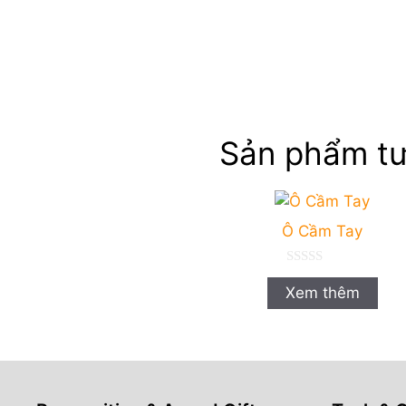
Sản phẩm tư
Ô Cầm Tay
0
n
Xem thêm
g
o
à
i
5