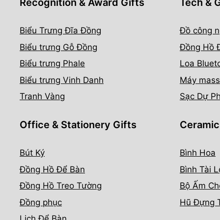
Recognition & Award Gifts
Tech & 
Biểu Trưng Đĩa Đồng
Đồ công n
Biểu trưng Gỗ Đồng
Đồng Hồ 
Biểu trưng Phale
Loa Bluet
Biểu trưng Vinh Danh
Máy mass
Tranh Vàng
Sạc Dự P
Office & Stationery Gifts
Ceramic
Bút Ký
Bình Hoa
Đồng Hồ Để Bàn
Bình Tài L
Đồng Hồ Treo Tường
Bộ Ấm Ch
Đồng phục
Hũ Đựng 
Lịch Để Bàn