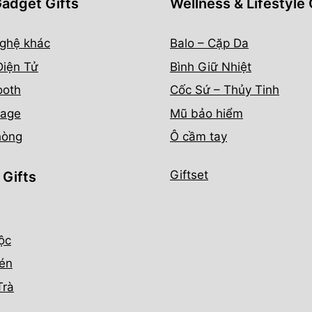
Gadget Gifts
Wellness & Lifestyle 
ghệ khác
Balo – Cặp Da
Điện Tử
Bình Giữ Nhiệt
ooth
Cốc Sứ – Thủy Tinh
age
Mũ bảo hiểm
hòng
Ô cầm tay
Giftset
 Gifts
ộc
én
Trà