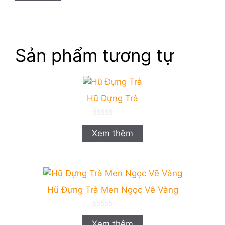
Sản phẩm tương tự
Hũ Đựng Trà
0
n
Xem thêm
g
o
à
i
5
Hũ Đựng Trà Men Ngọc Vẽ Vàng
0
n
Xem thêm