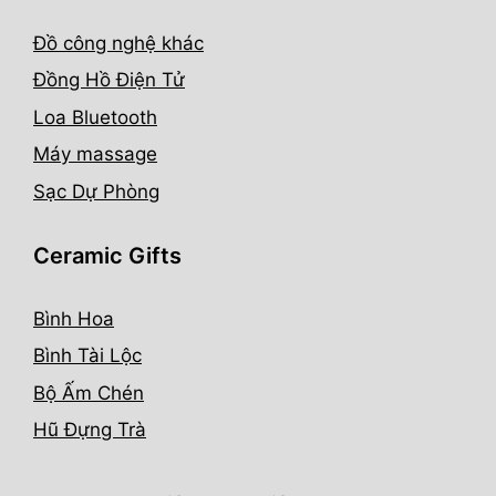
Đồ công nghệ khác
Đồng Hồ Điện Tử
Loa Bluetooth
Máy massage
Sạc Dự Phòng
Ceramic Gifts
Bình Hoa
Bình Tài Lộc
Bộ Ấm Chén
Hũ Đựng Trà