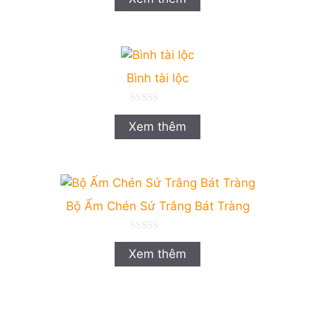
g
o
à
i
5
Bình tài lộc
0
n
Xem thêm
g
o
à
i
5
Bộ Ấm Chén Sứ Trắng Bát Tràng
0
n
Xem thêm
g
o
à
i
5