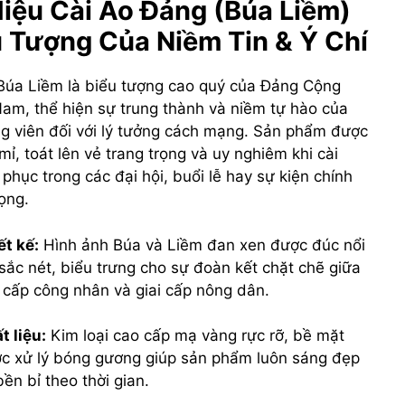
iệu Cài Áo Đảng (Búa Liềm)
u Tượng Của Niềm Tin & Ý Chí
Búa Liềm là biểu tượng cao quý của Đảng Cộng
Nam, thể hiện sự trung thành và niềm tự hào của
g viên đối với lý tưởng cách mạng. Sản phẩm được
 mỉ, toát lên vẻ trang trọng và uy nghiêm khi cài
 phục trong các đại hội, buổi lễ hay sự kiện chính
rọng.
ết kế:
Hình ảnh Búa và Liềm đan xen được đúc nổi
sắc nét, biểu trưng cho sự đoàn kết chặt chẽ giữa
i cấp công nhân và giai cấp nông dân.
t liệu:
Kim loại cao cấp mạ vàng rực rỡ, bề mặt
c xử lý bóng gương giúp sản phẩm luôn sáng đẹp
bền bỉ theo thời gian.