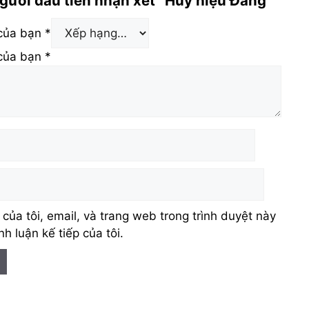
người đầu tiên nhận xét “Huy hiệu Đảng”
 của bạn
*
 của bạn
*
 của tôi, email, và trang web trong trình duyệt này
nh luận kế tiếp của tôi.