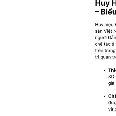
Huy H
– Biể
Huy hiệu 
sản Việt 
người Đản
chế tác tỉ
trên trang
trị quan t
Thi
3D 
gia
Chấ
đượ
và 