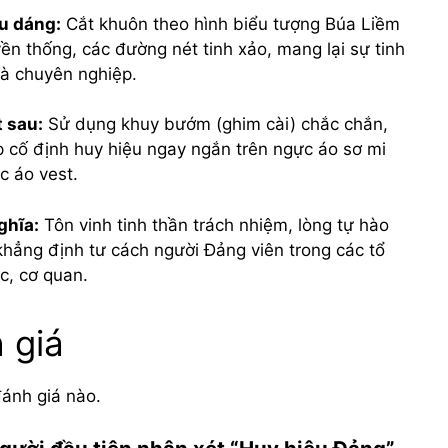
u dáng:
Cắt khuôn theo hình biểu tượng Búa Liềm
yền thống, các đường nét tinh xảo, mang lại sự tinh
và chuyên nghiệp.
 sau:
Sử dụng khuy bướm (ghim cài) chắc chắn,
p cố định huy hiệu ngay ngắn trên ngực áo sơ mi
c áo vest.
ghĩa:
Tôn vinh tinh thần trách nhiệm, lòng tự hào
khẳng định tư cách người Đảng viên trong các tổ
c, cơ quan.
 giá
ánh giá nào.