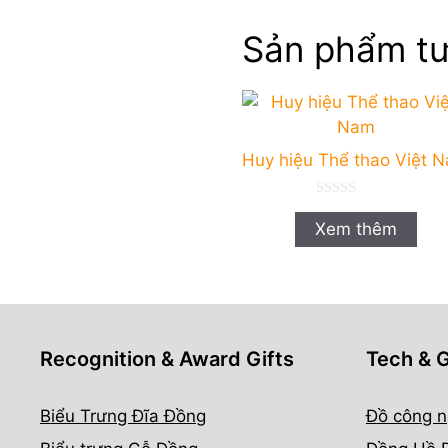
Sản phẩm tư
Huy hiệu Thể thao Việt 
0
n
Xem thêm
g
o
à
i
5
Recognition & Award Gifts
Tech & 
Biểu Trưng Đĩa Đồng
Đồ công n