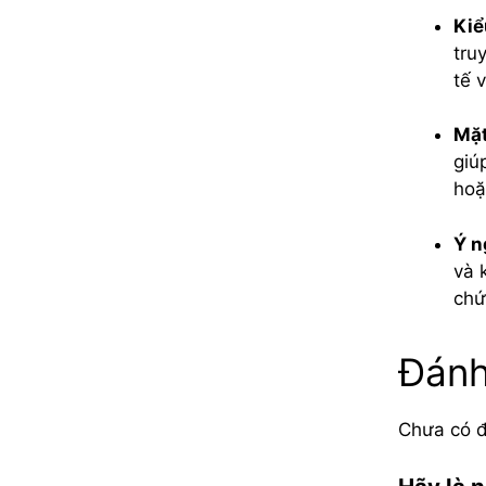
Kiể
tru
tế 
Mặt
giú
hoặ
Ý n
và 
chứ
Đánh
Chưa có đ