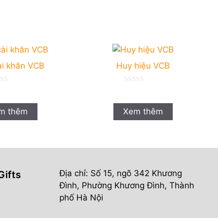
ài khăn VCB
Huy hiệu VCB
0
n
g
o
m thêm
Xem thêm
à
i
5
Địa chỉ: Số 15, ngõ 342 Khương
Gifts
Đình, Phường Khương Đình, Thành
phố Hà Nội