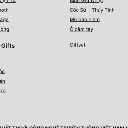
Điện Tử
Bình Giữ Nhiệt
ooth
Cốc Sứ – Thủy Tinh
age
Mũ bảo hiểm
hòng
Ô cầm tay
Giftset
 Gifts
ộc
én
Trà