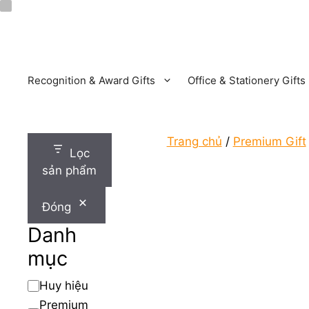
Chuyển
đến
nội
dung
Recognition & Award Gifts
Office & Stationery Gifts
Trang chủ
/
Premium Gift
Lọc
sản phẩm
Đóng
Danh
mục
Danh
Huy hiệu
mục
Premium