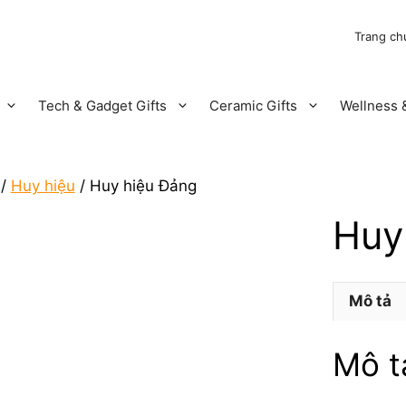
Trang ch
Tech & Gadget Gifts
Ceramic Gifts
Wellness &
/
Huy hiệu
/ Huy hiệu Đảng
Huy
Mô tả
Mô t