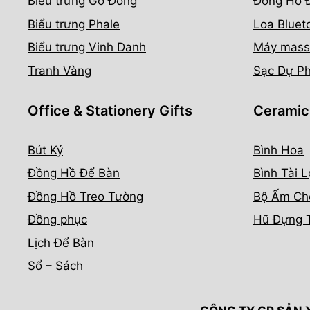
Biểu trưng Gỗ Đồng
Đồng Hồ 
Biểu trưng Phale
Loa Bluet
Biểu trưng Vinh Danh
Máy mass
Tranh Vàng
Sạc Dự P
Office & Stationery Gifts
Ceramic
Bút Ký
Bình Hoa
Đồng Hồ Để Bàn
Bình Tài L
Đồng Hồ Treo Tường
Bộ Ấm Ch
Đồng phục
Hũ Đựng 
Lịch Để Bàn
Sổ – Sách