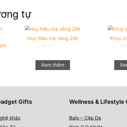
ơng tự
Huy hiệu mạ vàng 24k
Khuy c
Nam
0
0
n
n
g
g
o
o
Xem thêm
Xe
à
à
i
i
5
5
Gadget Gifts
Wellness & Lifestyle 
ghệ khác
Balo – Cặp Da