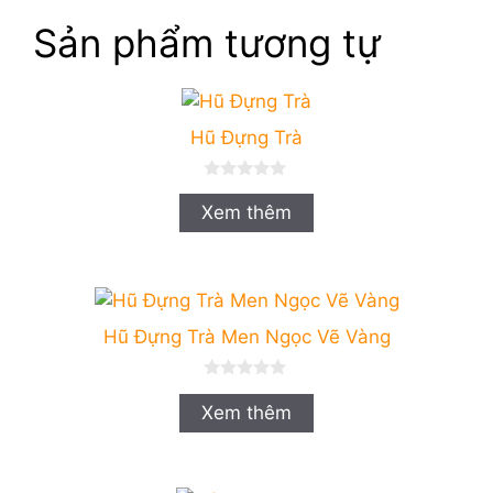
Sản phẩm tương tự
Hũ Đựng Trà
0
n
Xem thêm
g
o
à
i
5
Hũ Đựng Trà Men Ngọc Vẽ Vàng
0
n
Xem thêm
g
o
à
i
5