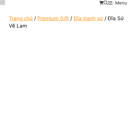
Menu
Chuyển
đến
nội
Trang chủ
/
Premium Gift
/
Đĩa tranh sứ
/ Đĩa Sứ
dung
Vẽ Lam