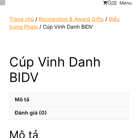
Menu
Chuyển
đến
nội
Trang chủ
/
Recognition & Award Gifts
/
Biểu
dung
trưng Phale
/ Cúp Vinh Danh BIDV
Cúp Vinh Danh
BIDV
Mô tả
Đánh giá (0)
Mô tả