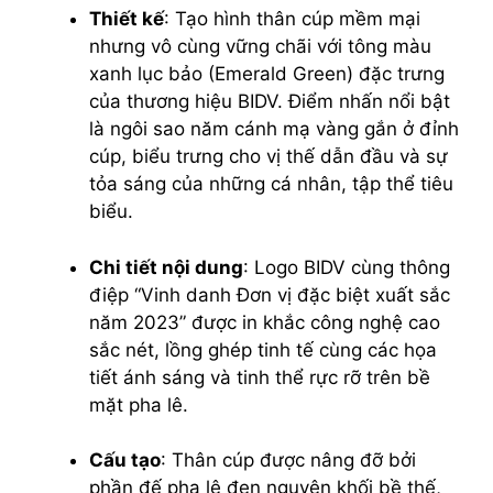
Thiết kế
: Tạo hình thân cúp mềm mại
nhưng vô cùng vững chãi với tông màu
xanh lục bảo (Emerald Green) đặc trưng
của thương hiệu BIDV. Điểm nhấn nổi bật
là ngôi sao năm cánh mạ vàng gắn ở đỉnh
cúp, biểu trưng cho vị thế dẫn đầu và sự
tỏa sáng của những cá nhân, tập thể tiêu
biểu.
Chi tiết nội dung
: Logo BIDV cùng thông
điệp “Vinh danh Đơn vị đặc biệt xuất sắc
năm 2023” được in khắc công nghệ cao
sắc nét, lồng ghép tinh tế cùng các họa
tiết ánh sáng và tinh thể rực rỡ trên bề
mặt pha lê.
Cấu tạo
: Thân cúp được nâng đỡ bởi
phần đế pha lê đen nguyên khối bề thế,