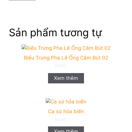
Sản phẩm tương tự
Biểu Trưng Pha Lê Ống Cắm Bút 02
0
n
Xem thêm
g
o
à
i
5
Ca sứ hỏa biến
0
n
Xem thêm