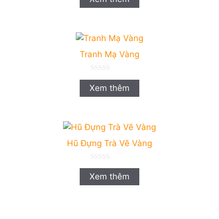
g
o
à
i
5
Tranh Mạ Vàng
0
n
Xem thêm
g
o
à
i
5
Hũ Đựng Trà Vẽ Vàng
0
n
Xem thêm
g
o
à
i
5