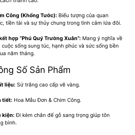
 cách thanh cao.
m Công (Khổng Tước):
Biểu tượng của quan
c, tiền tài và sự thủy chung trong tình cảm lứa đôi.
kết hợp “Phú Quý Trường Xuân”:
Mang ý nghĩa về
 cuộc sống sung túc, hạnh phúc và sức sống bền
qua năm tháng.
ông Số Sản Phẩm
t liệu:
Sứ trắng cao cấp vẽ vàng.
 tiết:
Hoa Mẫu Đơn & Chim Công.
 kiện:
Đi kèm chân đế gỗ sang trọng giúp tôn
g bình.