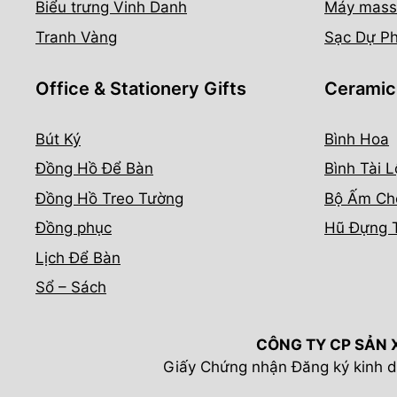
Biểu trưng Vinh Danh
Máy mass
Tranh Vàng
Sạc Dự P
Office & Stationery Gifts
Ceramic
Bút Ký
Bình Hoa
Đồng Hồ Để Bàn
Bình Tài L
Đồng Hồ Treo Tường
Bộ Ấm Ch
Đồng phục
Hũ Đựng 
Lịch Để Bàn
Sổ – Sách
CÔNG TY CP SẢN 
Giấy Chứng nhận Đăng ký kinh d