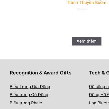
Tranh Thuyền Buồm
0
n
g
o
à
i
5
Xem thêm
Recognition & Award Gifts
Tech & 
Biểu Trưng Đĩa Đồng
Đồ công n
Biểu trưng Gỗ Đồng
Đồng Hồ 
Biểu trưng Phale
Loa Bluet