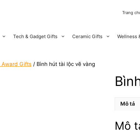
Trang ch
Tech & Gadget Gifts
Ceramic Gifts
Wellness &
 Award Gifts
/ Bình hút tài lộc vẽ vàng
Bình
Mô tả
Mô t