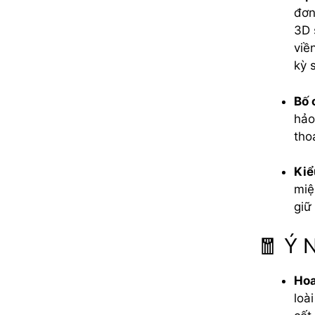
đơn
3D 
viề
kỳ 
Bố 
hảo
tho
Kiể
miệ
giữ
🧧 Ý 
Hoa
loà