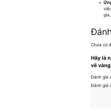
Ứng
việ
gia
Đánh
Chưa có đ
Hãy là n
vẽ vàng
Đánh giá
Đánh giá