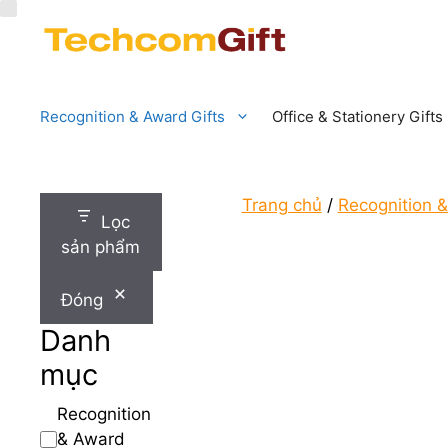
Chuyển
đến
nội
dung
Recognition & Award Gifts
Office & Stationery Gifts
Trang chủ
/
Recognition &
Lọc
sản phẩm
Đóng
Danh
mục
Danh
Recognition
mục
& Award