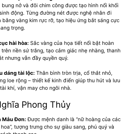
 bung nở và đôi chim công được tạo hình nổi khối
sinh động. Từng đường nét được nghệ nhân đi
n bằng vàng kim rực rỡ, tạo hiệu ứng bắt sáng cực
sang trọng.
cục hài hòa:
Sắc vàng của họa tiết nổi bật hoàn
 trên nền sứ trắng, tạo cảm giác nhẹ nhàng, thanh
át nhưng vẫn đầy quyền quý.
u dáng tài lộc:
Thân bình tròn trịa, cổ thắt nhỏ,
ng loe rộng – thiết kế kinh điển giúp thu hút và lưu
 tài khí, vận may cho ngôi nhà.
Nghĩa Phong Thủy
 Mẫu Đơn:
Được mệnh danh là “nữ hoàng của các
i hoa”, tượng trưng cho sự giàu sang, phú quý và