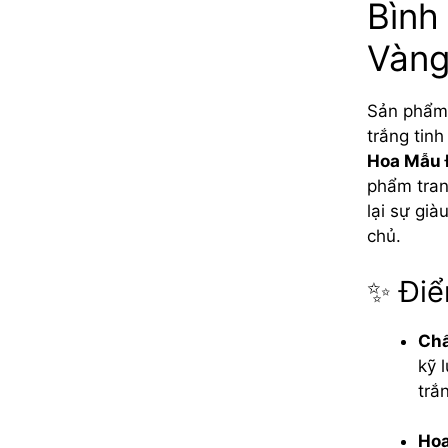
Bình
Vàng
Sản phẩm 
trắng tinh
Hoa Mẫu
phẩm tran
lại sự gi
chủ.
✨ Điể
Chấ
kỹ 
trắ
Họa