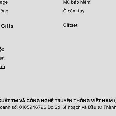
age
Mũ bảo hiểm
hòng
Ô cầm tay
Giftset
 Gifts
ộc
én
Trà
XUẤT TM VÀ CÔNG NGHỆ TRUYỀN THÔNG VIỆT NAM (Te
oanh số: 0105946796 Do Sở Kế hoạch và Đầu tư Thành