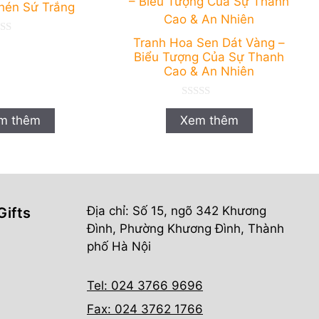
hén Sứ Trắng
Tranh Hoa Sen Dát Vàng –
Biểu Tượng Của Sự Thanh
Cao & An Nhiên
0
n
m thêm
Xem thêm
g
o
à
i
5
Địa chỉ: Số 15, ngõ 342 Khương
Gifts
Đình, Phường Khương Đình, Thành
phố Hà Nội
Tel: 024 3766 9696
Fax: 024 3762 1766