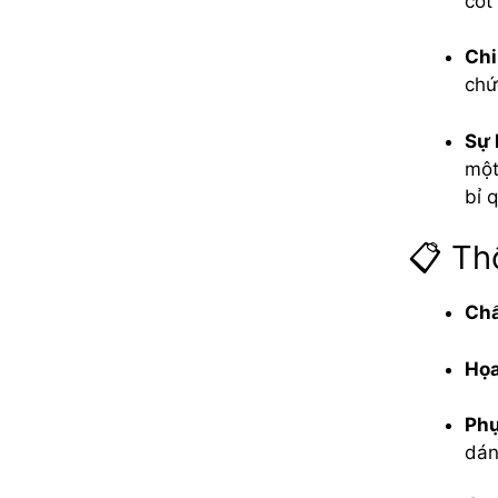
cốt
Chi
chứ
Sự 
một
bỉ 
📋 Th
Chấ
Họa
Phụ
dán