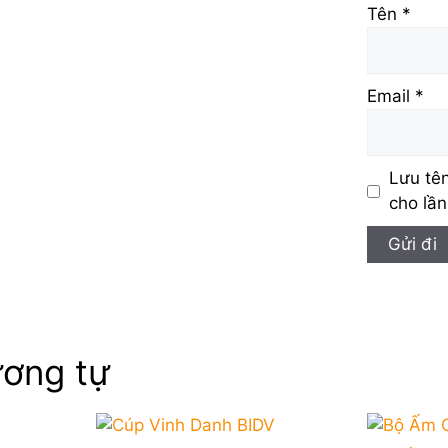
Tên
*
Email
*
Lưu tên
cho lần
ơng tự