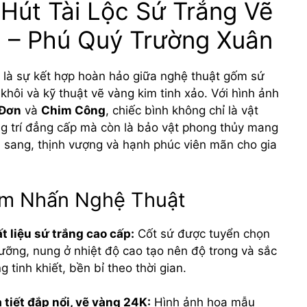
 Hút Tài Lộc Sứ Trắng Vẽ
 – Phú Quý Trường Xuân
là sự kết hợp hoàn hảo giữa nghệ thuật gốm sứ
 khôi và kỹ thuật vẽ vàng kim tinh xảo. Với hình ảnh
 Đơn
và
Chim Công
, chiếc bình không chỉ là vật
g trí đẳng cấp mà còn là bảo vật phong thủy mang
àu sang, thịnh vượng và hạnh phúc viên mãn cho gia
m Nhấn Nghệ Thuật
t liệu sứ trắng cao cấp:
Cốt sứ được tuyển chọn
lưỡng, nung ở nhiệt độ cao tạo nên độ trong và sắc
ng tinh khiết, bền bỉ theo thời gian.
 tiết đắp nổi, vẽ vàng 24K:
Hình ảnh hoa mẫu