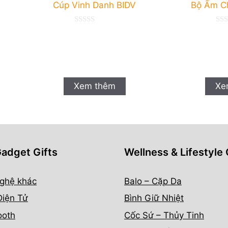
Cúp Vinh Danh BIDV
Bộ Ấm C
0
0
n
n
g
g
o
o
à
à
i
i
5
5
Xem thêm
Xe
Gadget Gifts
Wellness & Lifestyle 
ghệ khác
Balo – Cặp Da
Điện Tử
Bình Giữ Nhiệt
ooth
Cốc Sứ – Thủy Tinh