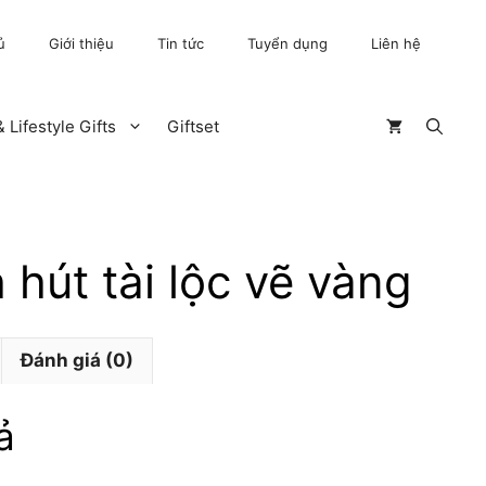
ủ
Giới thiệu
Tin tức
Tuyển dụng
Liên hệ
 Lifestyle Gifts
Giftset
 hút tài lộc vẽ vàng
Đánh giá (0)
ả