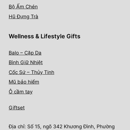
Bộ Ấm Chén
Hũ Đựng Trà
Wellness & Lifestyle Gifts
Balo – Cặp Da
Bình Giữ Nhiệt
Cốc Sứ – Thủy Tinh
Mũ bảo hiểm
Ô cầm tay
Giftset
Địa chỉ: Số 15, ngõ 342 Khương Đình, Phường