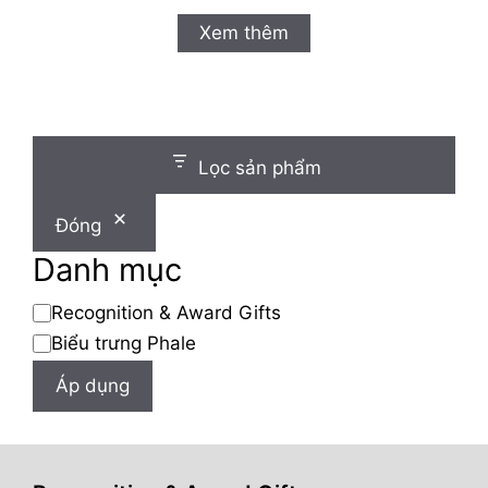
0
n
Xem thêm
g
o
à
i
5
Lọc sản phẩm
Đóng
Danh mục
Danh
Recognition & Award Gifts
mục
Biểu trưng Phale
Áp dụng