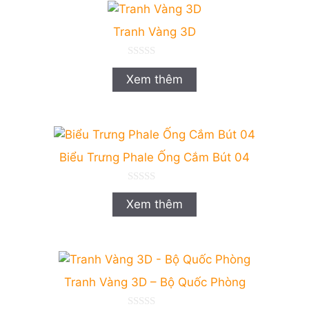
Tranh Vàng 3D
0
n
Xem thêm
g
o
à
i
5
Biểu Trưng Phale Ống Cắm Bút 04
0
n
Xem thêm
g
o
à
i
5
Tranh Vàng 3D – Bộ Quốc Phòng