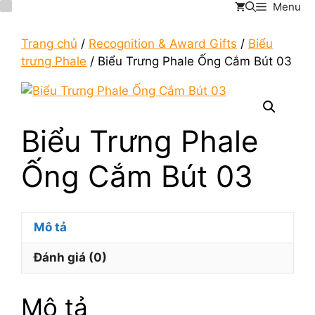
Menu
Chuyển
đến
nội
Trang chủ
/
Recognition & Award Gifts
/
Biểu
dung
trưng Phale
/ Biểu Trưng Phale Ống Cắm Bút 03
Biểu Trưng Phale
Ống Cắm Bút 03
Mô tả
Đánh giá (0)
Mô tả