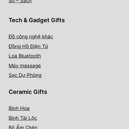
Sổ – Sách
Tech & Gadget Gifts
Đồ công nghệ khác
Đồng Hồ Điện Tử
Loa Bluetooth
Máy massage
Sạc Dự Phòng
Ceramic Gifts
Bình Hoa
Bình Tài Lộc
Bộ Ấm Chén