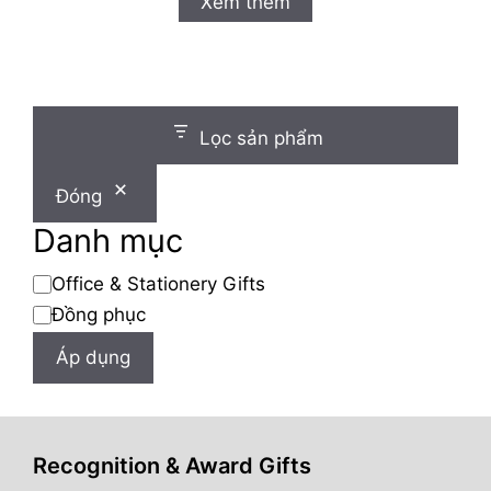
Xem thêm
g
o
à
i
5
Lọc sản phẩm
Đóng
Danh mục
Danh
Office & Stationery Gifts
mục
Đồng phục
Áp dụng
Recognition & Award Gifts