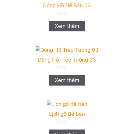
Đồng Hồ Để Bàn 03
0
n
Xem thêm
g
o
à
i
5
Đồng Hồ Treo Tường 03
0
n
Xem thêm
g
o
à
i
5
Lịch gỗ để bàn
0
n