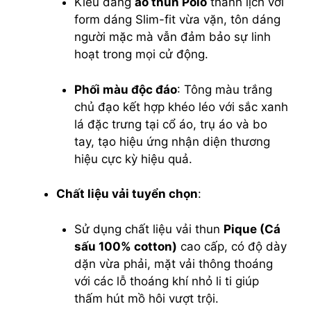
Kiểu dáng
áo thun Polo
thanh lịch với
form dáng Slim-fit vừa vặn, tôn dáng
người mặc mà vẫn đảm bảo sự linh
hoạt trong mọi cử động.
Phối màu độc đáo
: Tông màu trắng
chủ đạo kết hợp khéo léo với sắc xanh
lá đặc trưng tại cổ áo, trụ áo và bo
tay, tạo hiệu ứng nhận diện thương
hiệu cực kỳ hiệu quả.
Chất liệu vải tuyển chọn
:
Sử dụng chất liệu vải thun
Pique (Cá
sấu 100% cotton)
cao cấp, có độ dày
dặn vừa phải, mặt vải thông thoáng
với các lỗ thoáng khí nhỏ li ti giúp
thấm hút mồ hôi vượt trội.