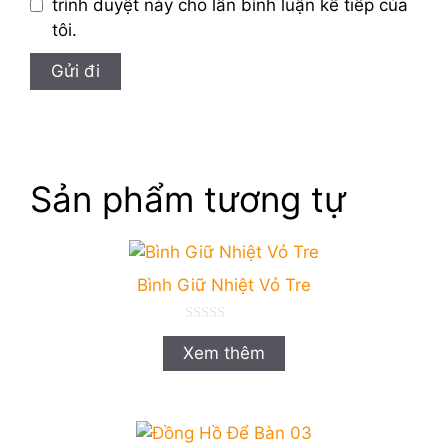
trình duyệt này cho lần bình luận kế tiếp của
tôi.
Sản phẩm tương tự
Bình Giữ Nhiệt Vỏ Tre
0
n
Xem thêm
g
o
à
i
5